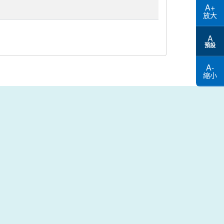
A+
放大
A
預設
A-
縮小