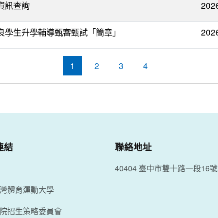
資訊查詢
202
優良學生升學輔導甄審甄試「簡章」
202
1
2
3
4
連結
聯絡地址
40404 臺中市雙十路一段16號
灣體育運動大學
院招生策略委員會